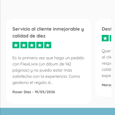
Servicio al cliente inmejorable y
Desta
calidad de diez
Quería
al clie
Es la primera vez que hago un pedido
respon
con FlexiLivre (un álbum de 142
calida
páginas) y no puedo estar más
experie
satisfecha con la experiencia. Como
gestiono el regalo d...
Marzen
Roser Diaz - 19/05/2026