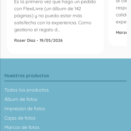
al clie
Es la primera vez que hago un pedido
respon
con FlexiLivre (un álbum de 142
calida
páginas) y no puedo estar más
experie
satisfecha con la experiencia. Como
gestiono el regalo d...
Marzen
Roser Diaz - 19/05/2026
Nuestros productos
Todos los productos
Álbum de fotos
Impresión de fotos
Cajas de fotos
Marcos de fotos