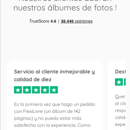
nuestros álbumes de fotos
!
Servicio al cliente inmejorable y
Desta
calidad de diez
Quería
al clie
Es la primera vez que hago un pedido
respon
con FlexiLivre (un álbum de 142
calida
páginas) y no puedo estar más
experie
satisfecha con la experiencia. Como