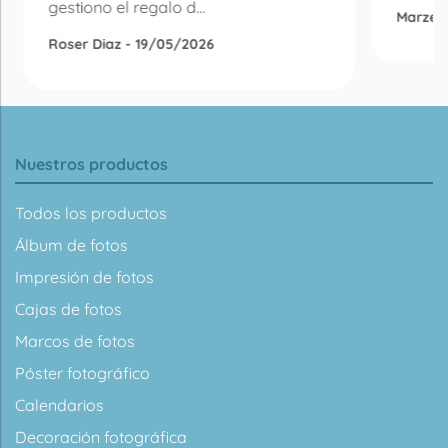
gestiono el regalo d...
Marzen
Roser Diaz - 19/05/2026
Nuestros productos
Todos los productos
Álbum de fotos
Impresión de fotos
Cajas de fotos
Marcos de fotos
Póster fotográfico
Calendarios
Decoración fotográfica