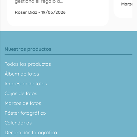
gestiono el regalo d...
Marzen
Roser Diaz - 19/05/2026
Nuestros productos
Todos los productos
Álbum de fotos
Impresión de fotos
Cajas de fotos
Marcos de fotos
Póster fotográfico
Calendarios
Decoración fotográfica