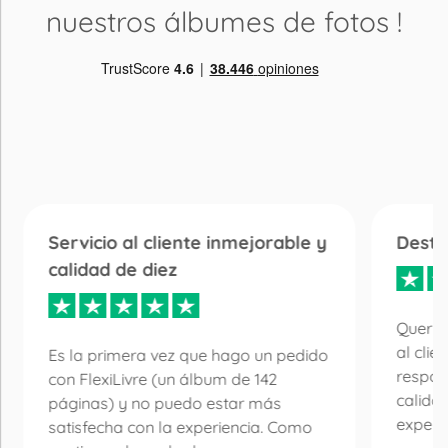
nuestros álbumes de fotos
!
Servicio al cliente inmejorable y
Desta
calidad de diez
Quería
al clie
Es la primera vez que hago un pedido
respon
con FlexiLivre (un álbum de 142
calida
páginas) y no puedo estar más
experie
satisfecha con la experiencia. Como