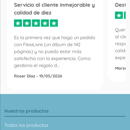
Servicio al cliente inmejorable y
Desta
calidad de diez
Quería
al clie
Es la primera vez que hago un pedido
respon
con FlexiLivre (un álbum de 142
calida
páginas) y no puedo estar más
experie
satisfecha con la experiencia. Como
gestiono el regalo d...
Marzen
Roser Diaz - 19/05/2026
Nuestros productos
Todos los productos